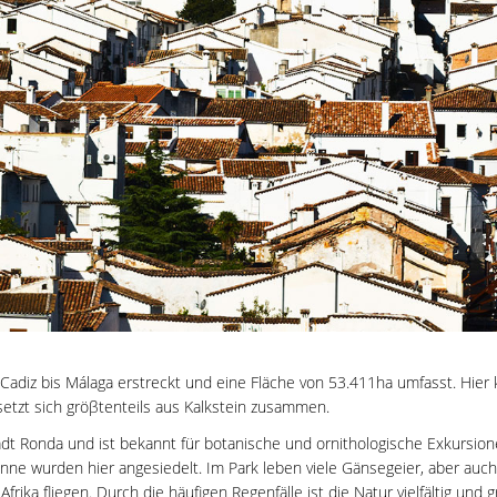
on Cadiz bis Málaga erstreckt und eine Fläche von 53.411ha umfasst. H
setzt sich gröβtenteils aus Kalkstein zusammen.
tadt Ronda und ist bekannt für botanische und ornithologische Exkursio
anne wurden hier angesiedelt. Im Park leben viele Gänsegeier, aber a
ika fliegen. Durch die häufigen Regenfälle ist die Natur vielfältig und g