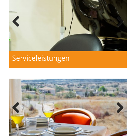
Previo
Next
us
Serviceleistungen
Previo
Next
us